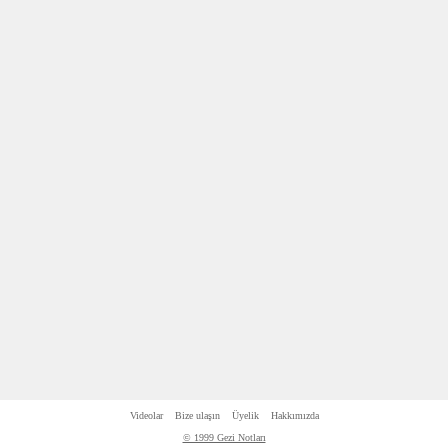
Videolar
Bize ulaşın
Üyelik
Hakkımızda
© 1999 Gezi Notları