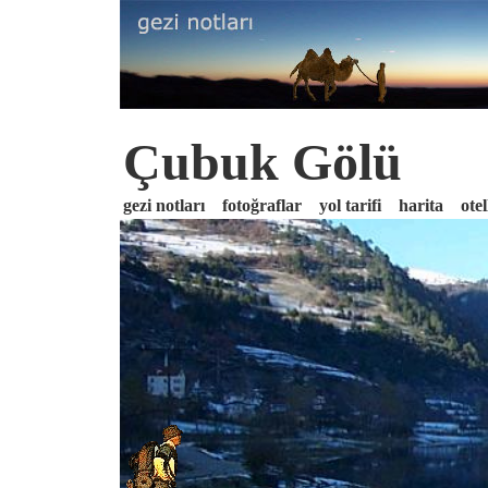
Çubuk Gölü
gezi notları
fotoğraflar
yol tarifi
harita
otel