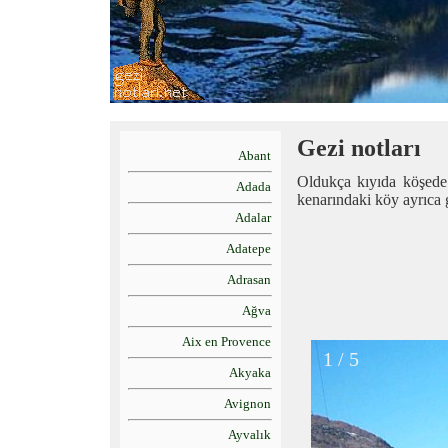
Gezi notları
Abant
Oldukça kıyıda köşede
Adada
kenarındaki köy ayrıca 
Adalar
Adatepe
Adrasan
Ağva
Aix en Provence
1 / 5
Akyaka
Avignon
Ayvalık