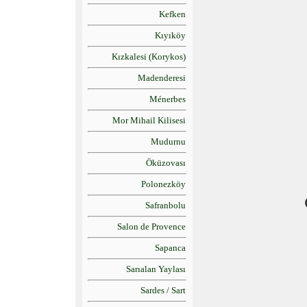
Kefken
Kıyıköy
Kızkalesi (Korykos)
Madenderesi
Ménerbes
Mor Mihail Kilisesi
Mudurnu
Öküzovası
Polonezköy
Safranbolu
Salon de Provence
Sapanca
Sarıalan Yaylası
Sardes / Sart