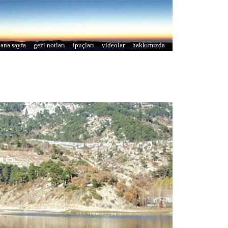
ana sayfa
gezi notları
ipuçları
videolar
hakkımızda