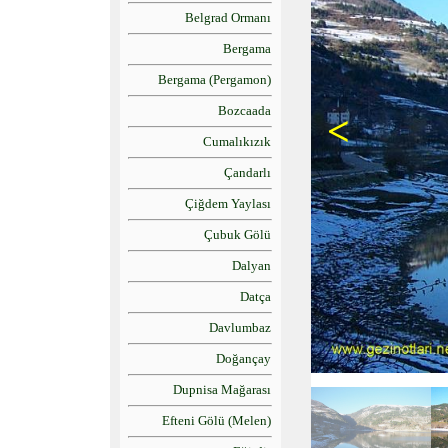
Belgrad Ormanı
Bergama
Bergama (Pergamon)
Bozcaada
<
Cumalıkızık
Çandarlı
Çiğdem Yaylası
Çubuk Gölü
Dalyan
Datça
Davlumbaz
Doğançay
Dupnisa Mağarası
Efteni Gölü (Melen)