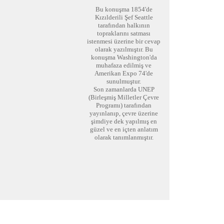
Bu konuşma 1854'de
Kızılderili Şef Seattle
tarafından halkının
topraklarını satması
istenmesi üzerine bir cevap
olarak yazılmıştır. Bu
konuşma Washington'da
muhafaza edilmiş ve
Amerikan Expo 74'de
sunulmuştur.
Son zamanlarda UNEP
(Birleşmiş Milletler Çevre
Programı) tarafından
yayınlanıp, çevre üzerine
şimdiye dek yapılmış en
güzel ve en içten anlatım
olarak tanımlanmıştır.