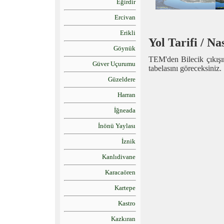
Eğirdir
Ercivan
Erikli
Yol Tarifi / Nas
Göynük
TEM'den Bilecik çıkışı
Güver Uçurumu
tabelasını göreceksiniz.
Güzeldere
Harran
İğneada
İnönü Yaylası
İznik
Kanlıdivane
Karacaören
Kartepe
Kastro
Kazkıran