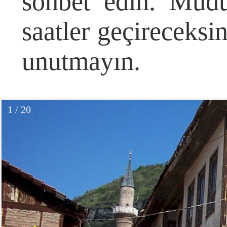
sohbet edin. Mudu
saatler geçireceksi
unutmayın.
1 / 20